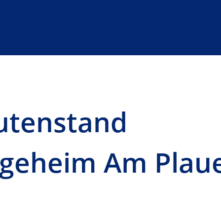
autenstand
egeheim Am Plau